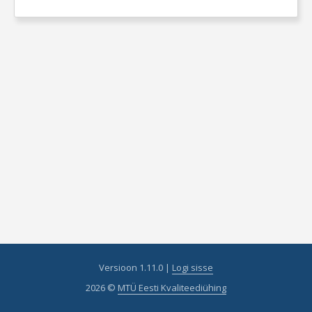
Versioon 1.11.0 |
Logi sisse
2026 ©
MTÜ Eesti Kvaliteediühing