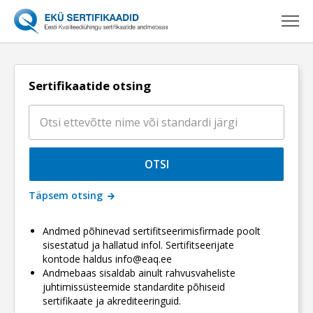
Sertifikaatide otsing
OTSI
Täpsem otsing
Andmed põhinevad sertifitseerimisfirmade poolt
sisestatud ja hallatud infol. Sertifitseerijate
kontode haldus info@eaq.ee
Andmebaas sisaldab ainult rahvusvaheliste
juhtimissüsteemide standardite põhiseid
sertifikaate ja akrediteeringuid.